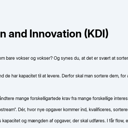
n and Innovation (KDI)
 som bare vokser og vokser? Og synes du, at det er svært at sort
e har kapacitet til at levere. Derfor skal man sortere dem, for alt 
ndtere mange forskelligartede krav fra mange forskellige interes
tream". Dér, hvor nye opgaver kommer ind, kvalificeres, sorteres o
kapacitet og mængden af opgaver, der skal udføres. I får flow, ef