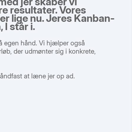
ed jer skaber vi
e resultater. Vores
I er lige nu. Jeres Kanban-
I står i.
r på egen hånd. Vi hjælper også
rløb, der udmønter sig i konkrete,
åndfast at læne jer op ad.