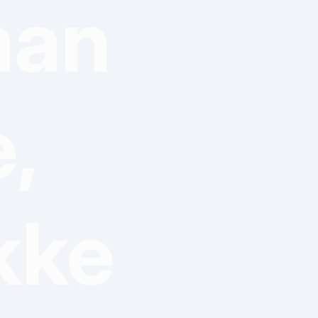
man
,
kke