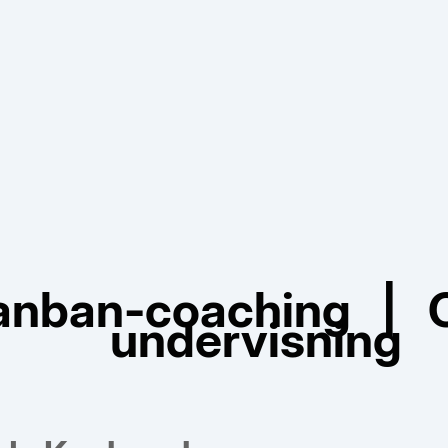
nban-coaching | Ce
undervisning