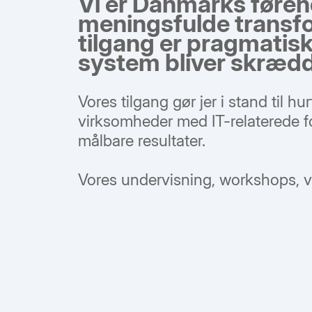
Vi er Danmarks føre
meningsfulde transfo
tilgang er pragmatisk,
system bliver skrædders
Vores tilgang gør jer i stand til h
virksomheder med IT-relaterede for
målbare resultater.
Vores undervisning, workshops, vær