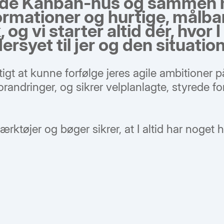
nde Kanban-hus og sammen m
rmationer og hurtige, målbar
 og vi starter altid dér, hvor 
yet til jer og den situation, 
urtigt at kunne forfølge jeres agile ambitione
andringer, og sikrer velplanlagte, styrede fo
ktøjer og bøger sikrer, at I altid har noget h