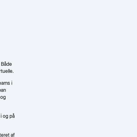
. Både
tuelle.
eams i
ban
 og
i og på
eret af