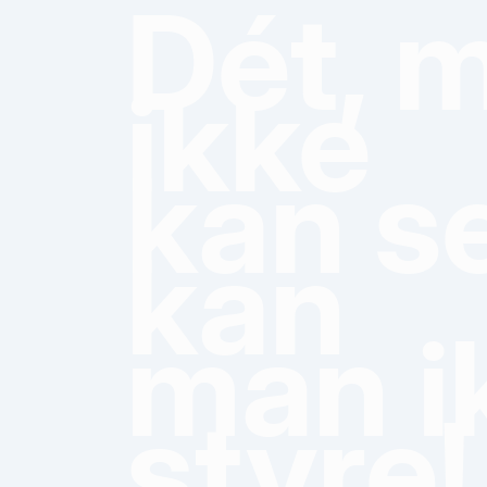
Dét, 
ikke
kan se
kan
man i
styre!