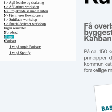
-> Agil ledelse og skalering
a
-> Afklarings-workshop
a
-> Projektledelse med Kanban
p
-> Fjern jeres flowstoppere
f
-> Snitflade-workshop
s
Få over
-> Specialdesignet workshop
s
Ingen resultater
byggeste
Foredrag
f
Kanban
Bøger
b
Podcast
p
Lyt på Apple Podcasts
På ca. 150 
Lyt på Spotify
principper,
kommunikati
forskellige