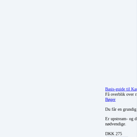
Basis-guide til K
Få overblik over m
Bøger
Du får en grund
Er upstream- og d
nødvendige.
DKK
275