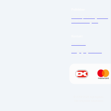
Politikker
Privatliv, GDPR og cookies
Handelsbetingelser
Kontakt
Kontakt os
info@agilagenda.com
+45 5151 9297
© 2008-2026 Agil Agenda.
Alle rettigheder forbeholdes.