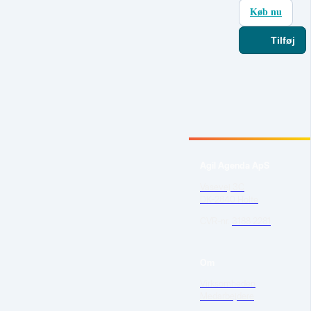
Køb nu
Tilføj
Agil Agenda ApS
Vasevej 3C
DK-2840 Holte
CVR-nr.
3188 2281
Om
Virksomheden
Medarbejdere