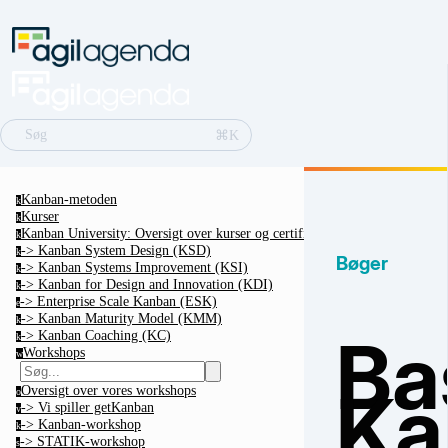
⌘K
Søg
Kanban-metoden
k
Kurser
k
Kanban University: Oversigt over kurser og certificeringer
k
-> Kanban System Design (KSD)
k
Bøger
-> Kanban Systems Improvement (KSI)
k
-> Kanban for Design and Innovation (KDI)
k
-> Enterprise Scale Kanban (ESK)
e
-> Kanban Maturity Model (KMM)
k
Ba
-> Kanban Coaching (KC)
k
Workshops
w
Ka
Oversigt over vores workshops
o
-> Vi spiller getKanban
v
-> Kanban-workshop
k
-> STATIK-workshop
s