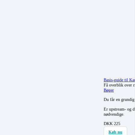
Basis-guide til K
Få overblik over m
Bøger
Du får en grund
Er upstream- og d
nødvendige.
DKK
225
Køb nu